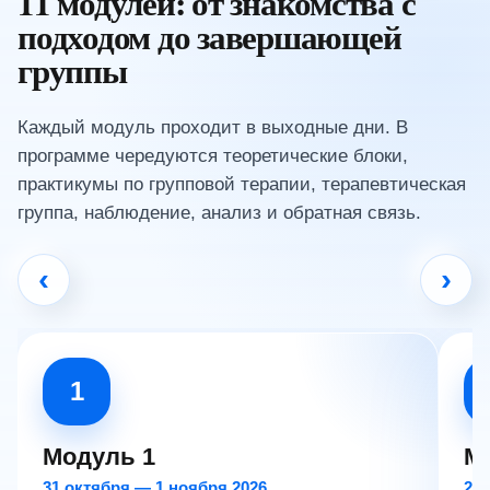
11 модулей: от знакомства с
подходом до завершающей
группы
Каждый модуль проходит в выходные дни. В
программе чередуются теоретические блоки,
практикумы по групповой терапии, терапевтическая
группа, наблюдение, анализ и обратная связь.
‹
›
1
Модуль 1
М
31 октября — 1 ноября 2026
28