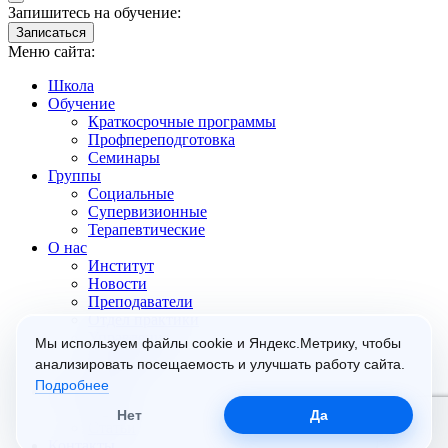
Запишитесь на обучение:
Записаться
Меню сайта:
Школа
Обучение
Краткосрочные программы
Профпереподготовка
Семинары
Группы
Социальные
Супервизионные
Терапевтические
О нас
Институт
Новости
Преподаватели
Отдел практики
Управление
Мы используем файлы cookie и Яндекс.Метрику, чтобы
Документы
анализировать посещаемость и улучшать работу сайта.
Отзывы
Подробнее
Библиотека
Книги
Нет
Да
Статьи
Контакты