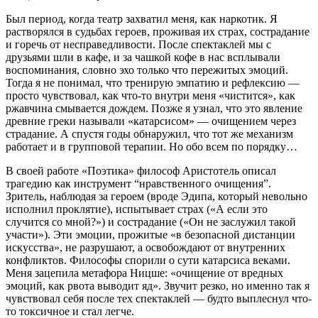
Был период, когда театр захватил меня, как наркотик. Я
растворялся в судьбах героев, проживая их страх, сострадание
и горечь от несправедливости. После спектаклей мы с
друзьями шли в кафе, и за чашкой кофе в нас всплывали
воспоминания, словно эхо только что пережитых эмоций.
Тогда я не понимал, что тренирую эмпатию и рефлексию —
просто чувствовал, как что-то внутри меня «чистится», как
ржавчина смывается дождем. Позже я узнал, что это явление
древние греки называли «катарсисом» — очищением через
страдание. А спустя годы обнаружил, что тот же механизм
работает и в групповой терапии. Но обо всем по порядку…
В своей работе «Поэтика» философ Аристотель описал
трагедию как инструмент “нравственного очищения”.
Зритель, наблюдая за героем (вроде Эдипа, который невольно
исполнил проклятие), испытывает страх («А если это
случится со мной?») и сострадание («Он не заслужил такой
участи»). Эти эмоции, прожитые «в безопасной дистанции
искусства», не разрушают, а освобождают от внутренних
конфликтов. Философы спорили о сути катарсиса веками.
Меня зацепила метафора Ницше: «очищение от вредных
эмоций, как рвота выводит яд». Звучит резко, но именно так я
чувствовал себя после тех спектаклей — будто выплеснул что-
то токсичное и стал легче.