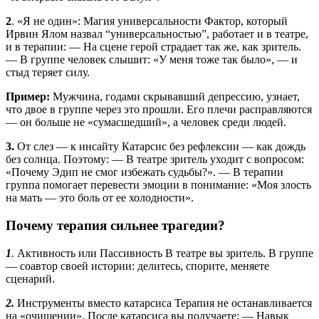
2
. «Я не один»: Магия универсальности Фактор, который
Ирвин Ялом назвал “универсальностью”, работает и в театре,
и в терапии: — На сцене герой страдает так же, как зритель.
— В группе человек слышит: «У меня тоже так было», — и
стыд теряет силу.
Пример:
Мужчина, годами скрывавший депрессию, узнает,
что двое в группе через это прошли. Его плечи расправляются
— он больше не «сумасшедший», а человек среди людей.
3.
От слез — к инсайту Катарсис без рефлексии — как дождь
без солнца. Поэтому: — В театре зритель уходит с вопросом:
«Почему Эдип не смог избежать судьбы?». — В терапии
группа помогает перевести эмоции в понимание: «Моя злость
на мать — это боль от ее холодности».
Почему терапия сильнее трагедии?
1
.
Активность или Пассивность В театре вы зритель. В группе
— соавтор своей истории: делитесь, спорите, меняете
сценарий.
2.
Инструменты вместо катарсиса Терапия не останавливается
на «очищении». После катарсиса вы получаете: — Навык