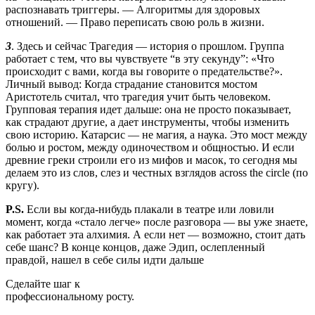
распознавать триггеры. — Алгоритмы для здоровых
отношений. — Право переписать свою роль в жизни.
3
. Здесь и сейчас Трагедия — история о прошлом. Группа
работает с тем, что вы чувствуете “в эту секунду”: «Что
происходит с вами, когда вы говорите о предательстве?».
Личный вывод: Когда страдание становится мостом
Аристотель считал, что трагедия учит быть человеком.
Групповая терапия идет дальше: она не просто показывает,
как страдают другие, а дает инструменты, чтобы изменить
свою историю. Катарсис — не магия, а наука. Это мост между
болью и ростом, между одиночеством и общностью. И если
древние греки строили его из мифов и масок, то сегодня мы
делаем это из слов, слез и честных взглядов across the circle (по
кругу).
P.S.
Если вы когда-нибудь плакали в театре или ловили
момент, когда «стало легче» после разговора — вы уже знаете,
как работает эта алхимия. А если нет — возможно, стоит дать
себе шанс? В конце концов, даже Эдип, ослепленный
правдой, нашел в себе силы идти дальше
Сделайте шаг к
профессиональному росту.