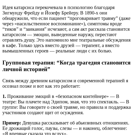
Идея катарсиса перекочевала в психологию благодаря
Зигмунду Фрейду и Йозефу Брейеру. В 1890-х они
обнаружили, что если пациент “проговаривает травму” (даже
через «насильственное воспоминание»), симптомы вроде
“тиков” и “заикания” исчезают, а сам акт рассказа становится
катарсисом — эмоции, выведенные наружу, перестают
отравлять душу. Это напомнило мне театральные обсуждения
в кафе. Только здесь вместо друзей — терапевт, а вместо
вымышленных героев — реальные люди с их болью.
Групповая терапия: “Когда трагедия становится
личной историей”
Связь между древним катарсисом и современной терапией я
осознал позже и вот как это работает:
1.
Проживание эмоций в «безопасном контейнере» — В
театре: Вы плачете над Эдипом, зная, что это спектакль. — В
группе: Вы говорите о своей травме, но правила и поддержка
участников создают щит от осуждения.
Пример:
Девушка рассказывает об абьюзивных отношениях.
Ее дрожащий голос, паузы, слезы — и наконец, облегчение:
«Я впервые сказала это вслух».