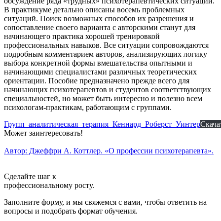
обсуждение ряда «трудных» психотерапевтических ситуаций.
В практикуме детально описаны восемь проблемных
ситуаций. Поиск возможных способов их разрешения и
сопоставление своего варианта с авторскими станут для
начинающего практика хорошей тренировкой
профессиональных навыков. Все ситуации сопровождаются
подробным комментарием авторов, анализирующих логику
выбора конкретной формы вмешательства опытными и
начинающими специалистами различных теоретических
ориентации. Пособие предназначено прежде всего для
начинающих психотерапевтов и студентов соответствующих
специальностей, но может быть интересно и полезно всем
психологам-практикам, работающим с группами.
Групп_аналитическая_терапия_Кеннард_Роберст_Уинтер
Скача
Может заинтересовать!
Автор: Джеффри А. Коттлер. «О профессии психотерапевта».
А
Сделайте шаг к
профессиональному росту.
Заполните форму, и мы свяжемся с вами, чтобы ответить на
вопросы и подобрать формат обучения.