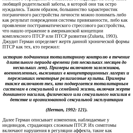
любящей родительской заботы, в которой они так остро
нуждались. Таким образом, большинство характеристик
пограничного расстройства личности можно понимать либо
как результат повреждения системы привязанности, либо как
проявление посттравматического стрессового расстройства,
что нашло отражение в американской концепции
комплексного ПТСР или ПТСР развития (Zulueta, 1993).
Джудит Герман определяет жертв данной хронической формы
ПТСР как тех, кто пережил:
историю подчинения тоталитарному контролю в течение
длительного периода времени (от нескольких месяцев до
нескольких лет). Примеры включают заложников,
военнопленных, выживших в концентрационных лагерях и
переживших некоторые религиозные культы. Примеры
также включают тех, кто подвергается тоталитарным
системам в сексуальной и семейной жизни, включая жертв
домашнего насилия, физического или сексуального насилия в
детстве и организованной сексуальной эксплуатации
(Herman, 1992: 121).
Далее Герман описывает изменения, наблюдаемые у
индивидов, страдающих сложным ПТСР. Их симптомы
включают нарушения в регуляции аффекта, такие как