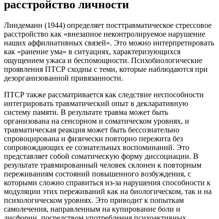
расстройство личности
Линдеманн (1944) определяет посттравматическое стрессовое
расстройство как «внезапное неконтролируемое нарушение
наших аффилиативных связей». Это можно интерпретировать
как «ранение ума» в ситуациях, характеризующихся
ощущением ужаса и беспомощности. Психобиологические
проявления ПТСР сходны с теми, которые наблюдаются при
дезорганизованной привязанности.
ПТСР также рассматривается как следствие неспособности
интегрировать травматический опыт в декларативную
систему памяти. В результате травма может быть
организована на сенсорном и соматическом уровнях, и
травматическая реакция может быть бессознательно
спровоцирована и физически повторно пережита без
сопровождающих ее сознательных воспоминаний. Это
представляет собой соматическую форму диссоциации. В
результате травмированный человек склонен к повторным
переживаниям состояний повышенного возбуждения, с
которыми сложно справиться из-за нарушения способности к
модуляции этих переживаний как на биологическом, так и на
психологическом уровнях. Это приводит к попыткам
самолечения, направленным на купирование боли и
дисфории, посредством употребления психоактивных