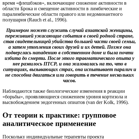
время «флешбэков», включающие снижение активности в
области Брока и смещение активности в лимбические и
паралимбические области правого или недоминантного
полушария (Rauch et al., 1996).
Примером может служить случай азиатской женщины,
пережившей ужасающие события в своей родной стране,
став свидетельницей убийства большей части своей семьи,
а затем утопления своих друзей и их детей. Позже она
подверглась нападению в собственном доме и была почти
избита до смерти. После этого травматического опыта у
нее развилось ПТСР, и она жаловалась на то, что в
ситуациях, вызывающих страх, она испытывает паралич и
не способна двигаться или говорить в течение нескольких
часов.
Наблюдаются также биологические изменения в реакции
«борьбы», проявляющиеся снижением уровня кортизола и
высвобождением эндогенных опиатов (van der Kolk, 1996).
От теории к практике: групповое
аналитическое применение
Поскольку индивидуальные терапевты проекта