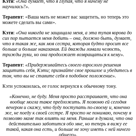
Кэти
:
«Она думает, что я глупая, что я ничему не
научилась?»
.
Терапевт
: «Ваша мать не может вас защитить, но теперь это
можете сделать вы сами».
Кэти
:
«Она никогда не защищала меня, а эта тупая корова до
сих пор пытается меня добить – она, должно быть, думает,
что я такая же, как моя сестра, которая будто просит все
больше и больше наказания. Ей дважды ломали челюсть,
трижды руки, но она продолжает возвращаться к нему».
Терапевт
:
«Придерживайтесь своего взрослого решения
защитить себя, Кэти; признайте свое прошлое и убедитесь в
том, что вы не ставите себя в подобное положение».
Кэти успокоилась, ее голос вернулся к обычному тону.
«Конечно, не буду. Меня просто расстраивает, что она
вообще могла такое предложить. Я позвоню ей сегодня
вечером и скажу, что буду поступать по-своему и, конечно
же, не поеду к своей сестре. Я просто не понимаю, почему я
позволяю маме так влиять на меня. Раньше я думала, что она
действительно заботится обо мне, но теперь я вижу ее
такой, какая она есть, и больше не хочу иметь с ней ничего
общего».