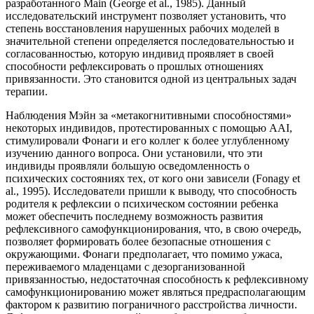
разработанного Main (George et al., 1985). Данный
исследовательский инструмент позволяет установить, что
степень восстановления нарушенных рабочих моделей в
значительной степени определяется последовательностью и
согласованностью, которую индивид проявляет в своей
способности рефлексировать о прошлых отношениях
привязанности. Это становится одной из центральных задач
терапии.
Наблюдения Мэйн за «метакогнитивными способностями»
некоторых индивидов, протестированных с помощью AAI,
стимулировали Фонаги и его коллег к более углубленному
изучению данного вопроса. Они установили, что эти
индивиды проявляли большую осведомленность о
психических состояниях тех, от кого они зависели (Fonagy et
al., 1995). Исследователи пришли к выводу, что способность
родителя к рефлексии о психическом состоянии ребенка
может обеспечить последнему возможность развития
рефлексивного самофункционирования, что, в свою очередь,
позволяет формировать более безопасные отношения с
окружающими. Фонаги предполагает, что помимо ужаса,
переживаемого младенцами с дезорганизованной
привязанностью, недостаточная способность к рефлексивному
самофункционированию может являться предрасполагающим
фактором к развитию пограничного расстройства личности.