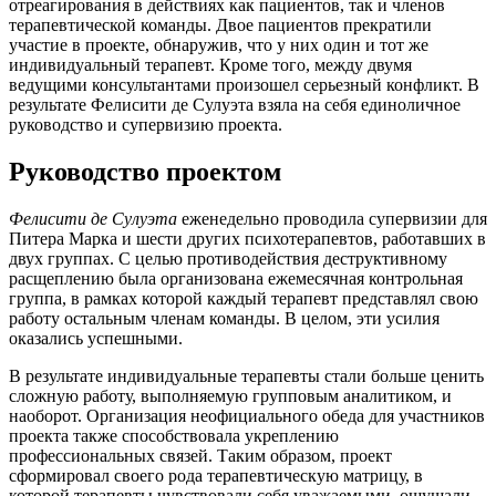
отреагирования в действиях как пациентов, так и членов
терапевтической команды. Двое пациентов прекратили
участие в проекте, обнаружив, что у них один и тот же
индивидуальный терапевт. Кроме того, между двумя
ведущими консультантами произошел серьезный конфликт. В
результате Фелисити де Сулуэта взяла на себя единоличное
руководство и супервизию проекта.
Руководство проектом
Фелисити де Сулуэта
еженедельно проводила супервизии для
Питера Марка и шести других психотерапевтов, работавших в
двух группах. С целью противодействия деструктивному
расщеплению была организована ежемесячная контрольная
группа, в рамках которой каждый терапевт представлял свою
работу остальным членам команды. В целом, эти усилия
оказались успешными.
В результате индивидуальные терапевты стали больше ценить
сложную работу, выполняемую групповым аналитиком, и
наоборот. Организация неофициального обеда для участников
проекта также способствовала укреплению
профессиональных связей. Таким образом, проект
сформировал своего рода терапевтическую матрицу, в
которой терапевты чувствовали себя уважаемыми, ощущали