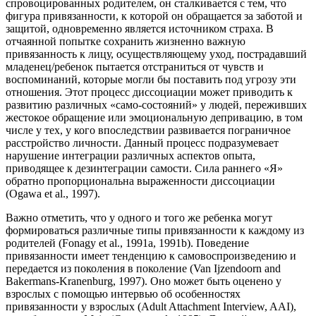
спровоцированных родителем, он сталкивается с тем, что
фигура привязанности, к которой он обращается за заботой и
защитой, одновременно является источником страха. В
отчаянной попытке сохранить жизненно важную
привязанность к лицу, осуществляющему уход, пострадавший
младенец/ребенок пытается отстраниться от чувств и
воспоминаний, которые могли бы поставить под угрозу эти
отношения. Этот процесс диссоциации может приводить к
развитию различных «само-состояний» у людей, переживших
жестокое обращение или эмоциональную депривацию, в том
числе у тех, у кого впоследствии развивается пограничное
расстройство личности. Данный процесс подразумевает
нарушение интеграции различных аспектов опыта,
приводящее к дезинтеграции самости. Сила раннего «Я»
обратно пропорциональна выраженности диссоциации
(Ogawa et al., 1997).
Важно отметить, что у одного и того же ребенка могут
формироваться различные типы привязанности к каждому из
родителей (Fonagy et al., 1991a, 1991b). Поведение
привязанности имеет тенденцию к самовоспроизведению и
передается из поколения в поколение (Van Ijzendoorn and
Bakermans-Kranenburg, 1997). Оно может быть оценено у
взрослых с помощью интервью об особенностях
привязанности у взрослых (Adult Attachment Interview, AAI),