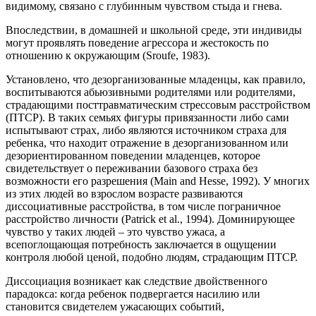
видимому, связано с глубинным чувством стыда и гнева.
Впоследствии, в домашней и школьной среде, эти индивиды
могут проявлять поведение агрессора и жестокость по
отношению к окружающим (Sroufe, 1983).
Установлено, что дезорганизованные младенцы, как правило,
воспитываются абьюзивными родителями или родителями,
страдающими посттравматическим стрессовым расстройством
(ПТСР). В таких семьях фигуры привязанности либо сами
испытывают страх, либо являются источником страха для
ребенка, что находит отражение в дезорганизованном или
дезориентированном поведении младенцев, которое
свидетельствует о переживании базового страха без
возможности его разрешения (Main and Hesse, 1992). У многих
из этих людей во взрослом возрасте развиваются
диссоциативные расстройства, в том числе пограничное
расстройство личности (Patrick et al., 1994). Доминирующее
чувство у таких людей – это чувство ужаса, а
всепоглощающая потребность заключается в ощущении
контроля любой ценой, подобно людям, страдающим ПТСР.
Диссоциация возникает как следствие двойственного
парадокса: когда ребенок подвергается насилию или
становится свидетелем ужасающих событий,