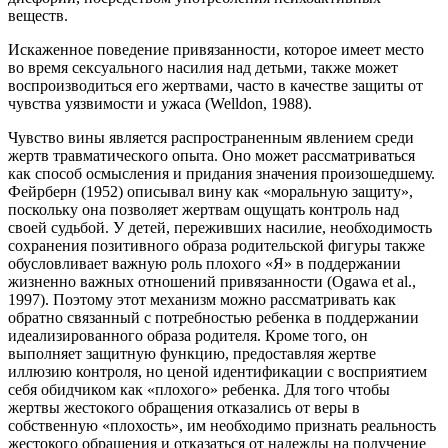
веществ.
Искаженное поведение привязанности, которое имеет место
во время сексуального насилия над детьми, также может
воспроизводиться его жертвами, часто в качестве защиты от
чувства уязвимости и ужаса (Welldon, 1988).
Чувство вины является распространенным явлением среди
жертв травматического опыта. Оно может рассматриваться
как способ осмысления и придания значения произошедшему.
Фейрберн (1952) описывал вину как «моральную защиту»,
поскольку она позволяет жертвам ощущать контроль над
своей судьбой. У детей, переживших насилие, необходимость
сохранения позитивного образа родительской фигуры также
обусловливает важную роль плохого «Я» в поддержании
жизненно важных отношений привязанности (Ogawa et al.,
1997). Поэтому этот механизм можно рассматривать как
обратно связанный с потребностью ребенка в поддержании
идеализированного образа родителя. Кроме того, он
выполняет защитную функцию, предоставляя жертве
иллюзию контроля, но ценой идентификации с восприятием
себя обидчиком как «плохого» ребенка. Для того чтобы
жертвы жестокого обращения отказались от веры в
собственную «плохость», им необходимо признать реальность
жестокого обращения и отказаться от надежды на получение