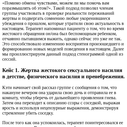
«Помимо обмена чувствами, можем ли мы помочь вам
поразмышлять об этом?». Такой подход позволял членам
группы участвовать в проверке реальности переживаний
жертвы и подвергать сомнению любые укоренившиеся
убеждения о прошлом, которые утратили свою актуальность в
настоящем. Терапевт напоминал пациенту о том, что во время
жестокого обращения он/она был беспомощным ребенком,
отчаянно пытавшимся выжить, однако сейчас это уже не так.
Это способствовало изменению восприятия произошедшего и
формированию новых моделей поведения в настоящем. Далее
мы проиллюстрируем данный подход стенограммой одной из
сессий.
Кейс 1. Жертва жестокого сексуального насилия
в детстве, физического насилия и пренебрежения.
Кэти начинает свой рассказ группе с сообщения о том, что
накануне вечером она ударила свою дочь и отправила ее в
комнату, чтобы уберечь от дальнейшего проявления гнева.
Затем она переходит к описанию ссоры с соседкой, выражая
ярость и используя нецензурные выражения, демонстрируя
стремление убить соседку.
После того как она успокоилась, терапевт поинтересовался ее