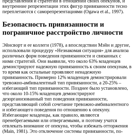
представления и стратегии в отношении своих опекунов, и
внутренние репрезентации этих фигур привязанности тесно
переплетаются с саморепрезентациями (Ogawa et al., 1997).
Безопасность привязанности и
пограничное расстройство личности
Эйнсворт и ее коллеги (1978), а впоследствии Мэйн и другие,
использовали процедуру «Незнакомая ситуация» для анализа
различных форм поведения привязанности и связанных с
ними стратегий. Они выявили, что около 63% младенцев
демонстрируют надежную привязанность к своим опекунам, в
то время как остальные проявляют ненадежную
привязанность. Примерно 12% младенцев демонстрировали
тревожно-амбивалентный тип привязанности, а 20-25% –
избегающий тип привязанности. Позднее было установлено,
что около 10-15% младенцев демонстрируют
дезорганизованный тип поведения привязанности,
представляющий собой сочетание тревожно-амбивалентного
и избегающего поведения по отношению к опекуну.
Избегающие младенцы, как правило, являются
пренебрегаемыми или отвергаемыми, и поэтому учатся
отвлекать внимание от опекуна, чтобы избежать отторжения
(Main, 1981). Это отключение системы привязанности, по-