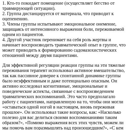
1. Кто-то покидает помещение (осуществляет бегство от
травмирующей ситуации).
2. Группа дистанцируется от материала, что приводит к
оцепенению.
3. Члены группы испытывают эмоциональное онемение,
защищаясь от интенсивного выражения боли, переживаемой
одним из пациентов.
4. Другой участник перенимает на себя роль жертвы и
начинает воспроизводить травматический опыт в группе, что
может приводить к формированию садомазохистических
отношений между двумя пациентами.
Для эффективной регуляции реакции группы на эти тяжелые
переживания терапевт использовал активное вмешательство,
так как пассивное доверие к спонтанной динамике группы
было неэффективным и даже потенциально опасным. Он
активно исследовал когнитивные, эмоциональные и
поведенческие аспекты, связанные с воспроизведением
травматических воспоминаний. Это часто предполагало
работу с пациентами, направленную на то, чтобы они могли
«оставаться одной ногой в настоящем, вновь переживая
прошлое». Он использовал такие вопросы, как: «Насколько
полезно для вас делиться своими воспоминаниями таким
образом?», «Помимо выражения всех этих чувств, можем ли
мы помочь вам поразмышлять над произошедшим?», «С кем