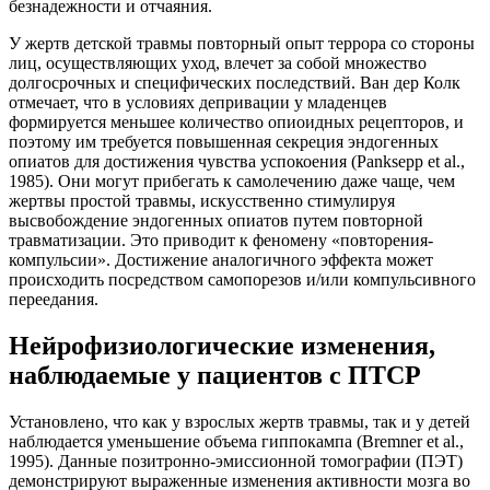
безнадежности и отчаяния.
У жертв детской травмы повторный опыт террора со стороны
лиц, осуществляющих уход, влечет за собой множество
долгосрочных и специфических последствий. Ван дер Колк
отмечает, что в условиях депривации у младенцев
формируется меньшее количество опиоидных рецепторов, и
поэтому им требуется повышенная секреция эндогенных
опиатов для достижения чувства успокоения (Panksepp et al.,
1985). Они могут прибегать к самолечению даже чаще, чем
жертвы простой травмы, искусственно стимулируя
высвобождение эндогенных опиатов путем повторной
травматизации. Это приводит к феномену «повторения-
компульсии». Достижение аналогичного эффекта может
происходить посредством самопорезов и/или компульсивного
переедания.
Нейрофизиологические изменения,
наблюдаемые у пациентов с ПТСР
Установлено, что как у взрослых жертв травмы, так и у детей
наблюдается уменьшение объема гиппокампа (Bremner et al.,
1995). Данные позитронно-эмиссионной томографии (ПЭТ)
демонстрируют выраженные изменения активности мозга во