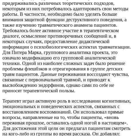
придерживались различных теоретических подходов,
некоторым из них потребовалось адаптировать свои методы
работы. В частности, необходимо было уделять больше
внимания защитной функции деструктивного поведения, а
также изучению травматического анамнеза пациентов.
Требовалось более активное участие в терапевтическом
диалоге, осмысление противоречивых сообщений и, в
некоторых случаях, предоставление дидактической
информации о психобиологических аспектах травматизации.
Для Питера Марка, группового аналитика проекта, это
означало модификацию его групповой аналитической
техники. Одной из наиболее сложных задач было решение
проблемы флешбэков и отреагирования в группе детских
травм пациентов. Данные переживания воссоздают чувства,
связанные с первоначальной травмой, и приводят к
высвобождению эндорфинов, однако сами по себе не
приносят терапевтической пользы.
Терапевт играл активную роль в исследовании когнитивных,
эмоциональных и поведенческих аспектов, связанных с
восстановлением воспоминаний. Он использовал прямые
вопросы, направленные на то, чтобы пациенты, «вновь
переживая прошлое, оставались одной ногой в настоящем».
Для достижения этой цели он предлагал пациентам смотреть
на кого-либо из группы во время рассказа. Он добавлял: