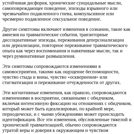
устойчивая дисфория, хронические суицидальные мысли,
самоповреждающее поведение, эпизоды взрывного или
чрезвычайно подавленного гнева, компульсивное или
чрезмерно подавленное сексуальное поведение.
Другие симптомы включают изменения в сознании, такие как
амнезия на травматические события, транзиторные
диссоциативные эпизоды, переживания деперсонализации
или дереализации, повторное переживание травматического
опыта как через воспоминания и навязчивые мысли, так и
через руминативные размышления.
Эти симптомы сопровождаются изменениями в
самовосприятии, такими как ощущение беспомощности,
чувство стыда и вины, чувство «осквернения» или
стигматизации и переживание отчужденности от других.
Эти когнитивные изменения, как правило, сопровождаются
изменениями в восприятии, связанными с обидчиком,
включая интенсивную фиксацию на отношениях с обидчиком,
который может быть идеализирован, по крайней мере,
периодически, и с чьими убеждениями может происходить
идентификация. Все эти изменения, обусловленные тяжелой и
хронической травматизацией, обычно сопровождаются
утратой веры и доверия к окружающим и чувством