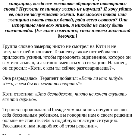
ситуацию, когда все жестокое обращение повторится
снова? Неужели ее ничему жизнь не научила? Я хочу убить
ее, она не заслуживает жизни. Как может такая злая
женщина иметь таких детей, ради всего святого? Она
испортила мне всю жизнь, я никогда не смогу быть
счастливой». [Ее голос изменился, стал плачем маленькой
девочки.]
Группа словно замерла; никто не смотрел на Кэти и не
вступал с ней в контакт. Терапевту также потребовалось
приложить усилия, чтобы преодолеть оцепенение, которое он
сам испытывал, и активно вмешаться в ситуацию. Наконец,
он спросил: «Кэти, с кем ты сейчас разговариваешь?».
Она разрыдалась. Терапевт добавил:
«Есть ли кто-нибудь
здесь, с кем бы вы могли поговорить?»
.
Кэти ответила:
«Это безнадежно, никто не хочет слушать
все это дерьмо»
.
Терапевт продолжал: «Прежде чем вы вновь почувствовали
себя бессильным ребенком, вы говорили нам о своем решении
больше не ставить себя в подобную опасную ситуацию.
Расскажите нам подробнее об этом решении».