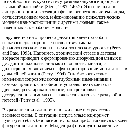
психобиологическую систему, развивающуюся в процессе
взаимной настройки (Stern, 1985: 140-2). Это приводит к
синхронизации и регуляции физиологических систем лицом,
осуществляющим уход, и формированию психологических
моделей взаимоотношений с другими людьми, также
известных как «рабочие модели».
Нарушение этого процесса развития влечет за собой
серьезные долгосрочные последствия как на
физиологическом, так и на психологическом уровнях (Perry
and Pate, 1993). Например, хронический стресс в детском
возрасте приводит к формированию дисфункциональных и
дезадаптивных паттернов мозговой деятельности, с
долгосрочным влиянием на функционирование мозга и тела в
дальнейшей жизни (Perry, 1994). Эти биологические
изменения сопровождаются глубокими изменениями в
самовосприятии, способности устанавливать контакт с
другими, регулировать эмоции, контролировать
деструктивные импульсы, а также справляться с разлукой и
потерей (Perry et al., 1995).
Выражение привязанности, выживание и страх тесно
взаимосвязаны. В ситуации испуга младенец-примат
чувствует себя в безопасности, только приблизившись к своей
фигуре привязанности. Младенцы формируют различные