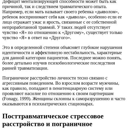
Дефицит ментализирующей способности может быть как
причиной, так и следствием травматического опыта.
Например, если мать называет своего ребенка «дьяволом»,
ребенок воспринимает себя как «дьявола», особенно если ее
лицо отражает ужас и ярость, связанные с ее собственной
непроработанной травмой. У таких людей отсутствует
чувство «Я» по отношению к «Другому», существует только
чувство «Я» в ответ на «Другого».
Это в определенной степени объясняет глубокие нарушения
идентичности и аффективную нестабильность, характерные
для данной категории пациентов. Последнее можно понять,
более детально изучив психобиологические последствия
ранней травматизации.
Пограничное расстройство личности тесно связано с
агрессивным поведением. Во взрослом возрасте мужчины,
как правило, попадают в пенитенциарную систему или
проявляют насилие по отношению к своим партнершам
(Fonagy, 1999). Женщины склонны к саморазрушению и часто
оказываются в психиатрических стационарах.
Посттравматическое стрессовое
расстройство и пограничное