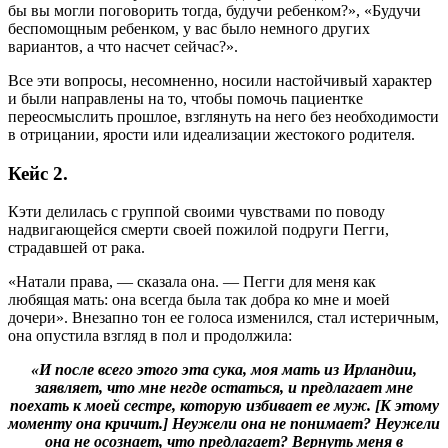
бы вы могли поговорить тогда, будучи ребенком?», «Будучи
беспомощным ребенком, у вас было немного других
вариантов, а что насчет сейчас?».
Все эти вопросы, несомненно, носили настойчивый характер
и были направлены на то, чтобы помочь пациентке
переосмыслить прошлое, взглянуть на него без необходимости
в отрицании, ярости или идеализации жестокого родителя.
Кейс 2.
Кэти делилась с группой своими чувствами по поводу
надвигающейся смерти своей пожилой подруги Пегги,
страдавшей от рака.
«Натали права, — сказала она. — Пегги для меня как
любящая мать: она всегда была так добра ко мне и моей
дочери». Внезапно тон ее голоса изменился, стал истеричным,
она опустила взгляд в пол и продолжила:
«И после всего этого эта сука, моя мать из Ирландии,
заявляет, что мне негде остаться, и предлагает мне
поехать к моей сестре, которую избивает ее муж. [К этому
моменту она кричит.] Неужели она не понимает? Неужели
она не осознает, что предлагает? Вернуть меня в