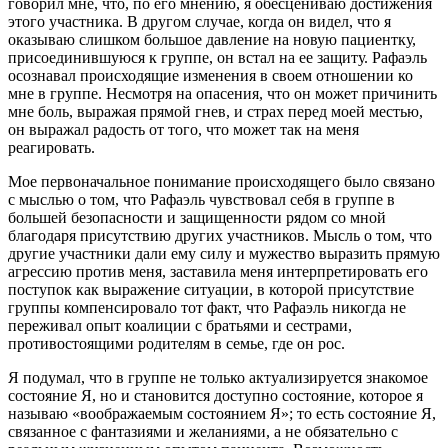
говорил мне, что, по его мнению, я обесцениваю достижения
этого участника. В другом случае, когда он видел, что я
оказываю слишком большое давление на новую пациентку,
присоединившуюся к группе, он встал на ее защиту. Рафаэль
осознавал происходящие изменения в своем отношении ко
мне в группе. Несмотря на опасения, что он может причинить
мне боль, выражая прямой гнев, и страх перед моей местью,
он выражал радость от того, что может так на меня
реагировать.
Мое первоначальное понимание происходящего было связано
с мыслью о том, что Рафаэль чувствовал себя в группе в
большей безопасности и защищенности рядом со мной
благодаря присутствию других участников. Мысль о том, что
другие участники дали ему силу и мужество выразить прямую
агрессию против меня, заставила меня интерпретировать его
поступок как выражение ситуации, в которой присутствие
группы компенсировало тот факт, что Рафаэль никогда не
переживал опыт коалиции с братьями и сестрами,
противостоящими родителям в семье, где он рос.
Я подумал, что в группе не только актуализируется знакомое
состояние Я, но и становится доступно состояние, которое я
называю «воображаемым состоянием Я»; то есть состояние Я,
связанное с фантазиями и желаниями, а не обязательно с