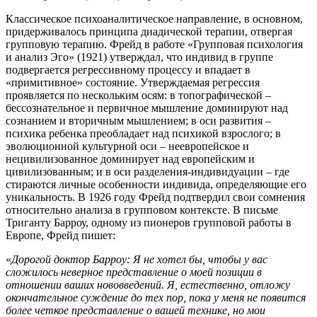
Классическое психоаналитическое направление, в основном,
придерживалось принципа диадической терапии, отвергая
групповую терапию. Фрейд в работе «Групповая психология
и анализ Эго» (1921) утверждал, что индивид в группе
подвергается регрессивному процессу и впадает в
«примитивное» состояние. Утверждаемая регрессия
проявляется по нескольким осям: в топографической –
бессознательное и первичное мышление доминируют над
сознанием и вторичным мышлением; в оси развития –
психика ребенка преобладает над психикой взрослого; в
эволюционной культурной оси – неевропейское и
нецивилизованное доминирует над европейским и
цивилизованным; и в оси разделения-индивидуации – где
стираются личные особенности индивида, определяющие его
уникальность. В 1926 году Фрейд подтвердил свои сомнения
относительно анализа в групповом контексте. В письме
Триганту Барроу, одному из пионеров групповой работы в
Европе, Фрейд пишет:
«
Дорогой доктор Барроу: Я не хотел бы, чтобы у вас
сложилось неверное представление о моей позиции в
отношении ваших нововведений. Я, естественно, отложу
окончательное суждение до тех пор, пока у меня не появится
более четкое представление о вашей технике, но мои