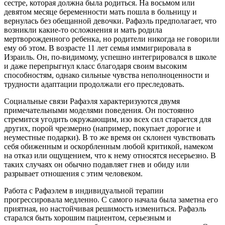
сестре, которая должна была родиться. На восьмом или
девятом месяце беременности мать пошла в больницу и
вернулась без обещанной девочки. Рафаэль предполагает, что
возникли какие-то осложнения и мать родила
мертворожденного ребенка, но родители никогда не говорили
ему об этом. В возрасте 11 лет семья иммигрировала в
Израиль. Он, по-видимому, успешно интегрировался в школе
и даже перепрыгнул класс благодаря своим высоким
способностям, однако сильные чувства неполноценности и
трудности адаптации продолжали его преследовать.
Социальные связи Рафаэля характеризуются двумя
примечательными моделями поведения. Он постоянно
стремится угодить окружающим, изо всех сил старается для
других, порой чрезмерно (например, покупает дорогие и
неуместные подарки). В то же время он склонен чувствовать
себя обиженным и оскорбленным любой критикой, намеком
на отказ или ощущением, что к нему относятся несерьезно. В
таких случаях он обычно подавляет гнев и обиду или
разрывает отношения с этим человеком.
Работа с Рафаэлем в индивидуальной терапии
прогрессировала медленно. С самого начала была заметна его
приятная, но настойчивая решимость измениться. Рафаэль
старался быть хорошим пациентом, серьезным и