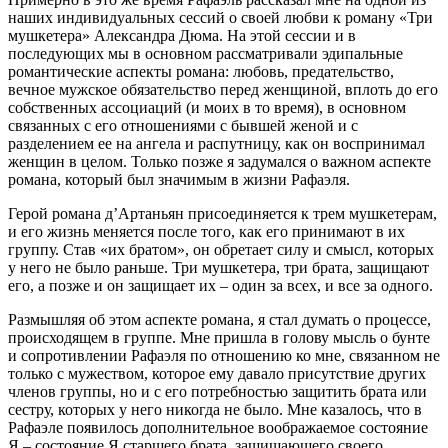
наших индивидуальных сессий о своей любви к роману «Три
мушкетера» Александра Дюма. На этой сессии и в
последующих мы в основном рассматривали эдипальные
романтические аспекты романа: любовь, предательство,
вечное мужское обязательство перед женщиной, вплоть до его
собственных ассоциаций (и моих в то время), в основном
связанных с его отношениями с бывшей женой и с
разделением ее на ангела и распутницу, как он воспринимал
женщин в целом. Только позже я задумался о важном аспекте
романа, который был значимым в жизни Рафаэля.
Герой романа д’Артаньян присоединяется к трем мушкетерам,
и его жизнь меняется после того, как его принимают в их
группу. Став «их братом», он обретает силу и смысл, которых
у него не было раньше. Три мушкетера, три брата, защищают
его, а позже и он защищает их – один за всех, и все за одного.
Размышляя об этом аспекте романа, я стал думать о процессе,
происходящем в группе. Мне пришла в голову мысль о бунте
и сопротивлении Рафаэля по отношению ко мне, связанном не
только с мужеством, которое ему давало присутствие других
членов группы, но и с его потребностью защитить брата или
сестру, которых у него никогда не было. Мне казалось, что в
Рафаэле появилось дополнительное воображаемое состояние
Я – состояние Я старшего брата, защищающего своего