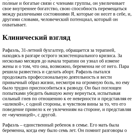
полные и богатые связи с членами группы, он увеличивает
свое внутреннее богатство, свою способность перемещаться
между различными состояниями Я, которые он несет в себе, и,
другими словами, человеческий потенциал, который он
охватывает.
Клинический взгляд
Рафаэль, 31-летний бухгалтер, обращается за терапией,
находясь в разгаре острого экзистенциального кризиса. За
несколько месяцев до начала терапии он узнал об измене
жены и о том, что она, возможно, беременна не от него. Пара
решила развестись и сделать аборт. Рафаэль пытался
продолжать профессиональную деятельность и вести
привычный образ жизни, несмотря на огромную боль, но ему
было трудно приспособиться к разводу. Он был поглощен
попытками убедить бывшую жену вернуться, испытывая
сильный гнев по отношению к ее неверности и представляя ее
«шлюхой», с одной стороны, и чувством вины за то, что его
поведение привело к ее увлечениям на стороне, и представляя
ее «мученицей», с другой.
Рафаэль – единственный ребенок в семье. Его мать была
беременна, когда ему было семь лет. Он помнит разговоры о