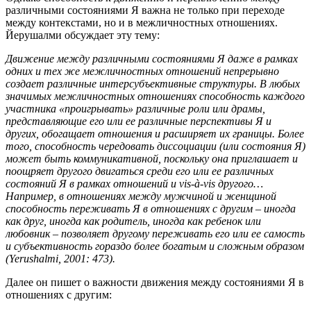
различными состояниями Я важна не только при переходе
между контекстами, но и в межличностных отношениях.
Йерушалми обсуждает эту тему:
Движение между различными состояниями Я даже в рамках
одних и тех же межличностных отношений непрерывно
создает различные интерсубъективные структуры. В любых
значимых межличностных отношениях способность каждого
участника «проигрывать» различные роли или драмы,
представляющие его или ее различные перспективы Я и
других, обогащает отношения и расширяет их границы. Более
того, способность чередовать диссоциации (или состояния Я)
может быть коммуникативной, поскольку она приглашает и
поощряет другого двигаться среди его или ее различных
состояний Я в рамках отношений и vis-à-vis другого…
Например, в отношениях между мужчиной и женщиной
способность переживать Я в отношениях с другим – иногда
как друг, иногда как родитель, иногда как ребенок или
любовник – позволяет другому переживать его или ее самость
и субъективность гораздо более богатым и сложным образом
(Yerushalmi, 2001: 473).
Далее он пишет о важности движения между состояниями Я в
отношениях с другим: