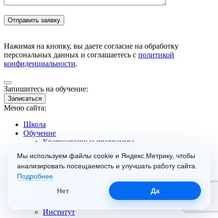
Нажимая на кнопку, вы даете согласие на обработку
персональных данных и соглашаетесь с
политикой
конфиденциальности
.
Запишитесь на обучение:
Записаться
Меню сайта:
Школа
Обучение
Краткосрочные программы
Профпереподготовка
Мы используем файлы cookie и Яндекс.Метрику, чтобы
Семинары
анализировать посещаемость и улучшать работу сайта.
Группы
Подробнее
Социальные
Супервизионные
Нет
Да
Терапевтические
О нас
Институт