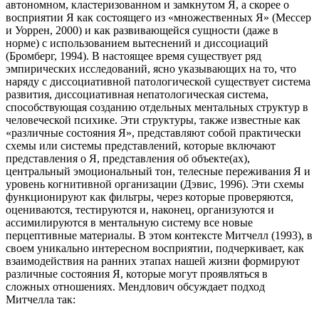
автономном, кластеризованном и замкнутом Я, а скорее о
восприятии Я как состоящего из «множественных Я» (Мессер
и Уоррен, 2000) и как развивающейся сущности (даже в
норме) с использованием вытеснений и диссоциаций
(Бромберг, 1994). В настоящее время существует ряд
эмпирических исследований, ясно указывающих на то, что
наряду с диссоциативной патологической существует система
развития, диссоциативная непатологическая система,
способствующая созданию отдельных ментальных структур в
человеческой психике. Эти структуры, также известные как
«различные состояния Я», представляют собой практически
схемы или системы представлений, которые включают
представления о Я, представления об объекте(ах),
центральный эмоциональный тон, телесные переживания Я и
уровень когнитивной организации (Дэвис, 1996). Эти схемы
функционируют как фильтры, через которые проверяются,
оцениваются, тестируются и, наконец, организуются и
ассимилируются в ментальную систему все новые
перцептивные материалы. В этом контексте Митчелл (1993), в
своем уникально интересном восприятии, подчеркивает, как
взаимодействия на ранних этапах нашей жизни формируют
различные состояния Я, которые могут проявляться в
сложных отношениях. Мендлович обсуждает подход
Митчелла так: