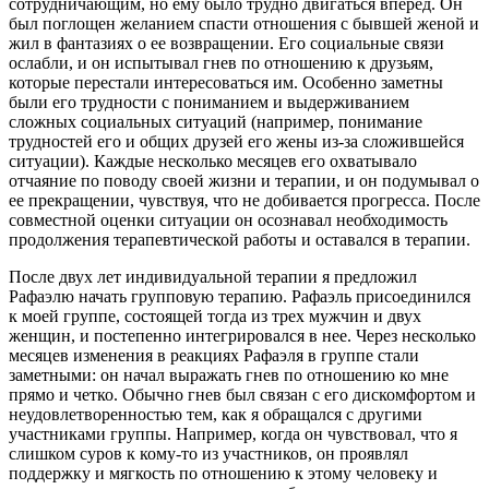
сотрудничающим, но ему было трудно двигаться вперед. Он
был поглощен желанием спасти отношения с бывшей женой и
жил в фантазиях о ее возвращении. Его социальные связи
ослабли, и он испытывал гнев по отношению к друзьям,
которые перестали интересоваться им. Особенно заметны
были его трудности с пониманием и выдерживанием
сложных социальных ситуаций (например, понимание
трудностей его и общих друзей его жены из-за сложившейся
ситуации). Каждые несколько месяцев его охватывало
отчаяние по поводу своей жизни и терапии, и он подумывал о
ее прекращении, чувствуя, что не добивается прогресса. После
совместной оценки ситуации он осознавал необходимость
продолжения терапевтической работы и оставался в терапии.
После двух лет индивидуальной терапии я предложил
Рафаэлю начать групповую терапию. Рафаэль присоединился
к моей группе, состоящей тогда из трех мужчин и двух
женщин, и постепенно интегрировался в нее. Через несколько
месяцев изменения в реакциях Рафаэля в группе стали
заметными: он начал выражать гнев по отношению ко мне
прямо и четко. Обычно гнев был связан с его дискомфортом и
неудовлетворенностью тем, как я обращался с другими
участниками группы. Например, когда он чувствовал, что я
слишком суров к кому-то из участников, он проявлял
поддержку и мягкость по отношению к этому человеку и