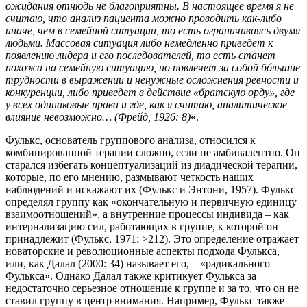
ожидания отнюдь не благоприятны. В настоящее время я не
считаю, что анализ пациента можно проводить как-либо
иначе, чем в семейной ситуации, то есть ограничиваясь двумя
людьми. Массовая ситуация либо немедленно приведет к
появлению лидера и его последователей, то есть станет
похожа на семейную ситуацию, но повлечет за собой бóльшие
трудности в выражении и ненужные осложнения ревности и
конкуренции, либо приведет в действие «братскую орду», где
у всех одинаковые права и где, как я считаю, аналитическое
влияние невозможно… (Фрейд, 1926: 8)
«.
Фулькс, основатель группового анализа, относился к
комбинированной терапии сложно, если не амбивалентно. Он
старался избегать концептуализаций из диадической терапии,
которые, по его мнению, размывают четкость наших
наблюдений и искажают их (Фулькс и Энтони, 1957). Фулькс
определял группу как «окончательную и первичную единицу
взаимоотношений», а внутренние процессы индивида – как
интернализацию сил, работающих в группе, к которой он
принадлежит (Фулькс, 1971: >212). Это определение отражает
новаторские и революционные аспекты подхода Фулькса,
или, как Далал (2000: 34) называет его, – «радикального
Фулькса». Однако Далал также критикует Фулькса за
недостаточно серьезное отношение к группе и за то, что он не
ставил группу в центр внимания. Например, Фулькс также