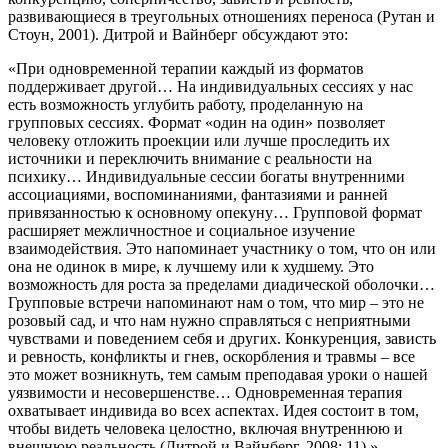
развивающиеся в треугольных отношениях переноса (Рутан и
Стоун, 2001). Дитрой и Вайнберг обсуждают это:
«При одновременной терапии каждый из форматов
поддерживает другой… На индивидуальных сессиях у нас
есть возможность углубить работу, проделанную на
групповых сессиях. Формат «один на один» позволяет
человеку отложить проекции или лучше проследить их
источники и переключить внимание с реальности на
психику… Индивидуальные сессии богаты внутренними
ассоциациями, воспоминаниями, фантазиями и ранней
привязанностью к основному опекуну… Групповой формат
расширяет межличностное и социальное изучение
взаимодействия. Это напоминает участнику о том, что он или
она не одинок в мире, к лучшему или к худшему. Это
возможность для роста за пределами диадической оболочки…
Групповые встречи напоминают нам о том, что мир – это не
розовый сад, и что нам нужно справляться с неприятными
чувствами и поведением себя и других. Конкуренция, зависть
и ревность, конфликты и гнев, оскорбления и травмы – все
это может возникнуть, тем самым преподавая уроки о нашей
уязвимости и несовершенстве… Одновременная терапия
охватывает индивида во всех аспектах. Идея состоит в том,
чтобы видеть человека целостно, включая внутреннюю и
внешнюю реальность (Дитрой и Вайнберг, 2008: 11).»