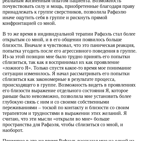
реальным жизненным опытом пациента. Возможность
почувствовать силу и мощь, приобретенные благодаря праву
принадлежать к группе сверстников, позволила Рафаэлю
иначе ощутить себя в группе и рискнуть прямой
конфронтацией со мной.
В то же время в индивидуальной терапии Рафаэль стал более
открытым со мной, и в его общении появилось больше
близости. Вначале я чувствовал, что это паническая реакция,
попытка угодить после его агрессивного поведения в группе.
Из-за этой позиции мне было трудно принять его попытки
сблизиться, так как я воспринимал их как проявление
«ложного Я». Только спустя какое-то время мое понимание
ситуации изменилось. Я начал рассматривать его попытки
сблизиться как закономерные в результате процесса,
происходящего в группе. Возможность видеть в проявлениях
его близости выражение отдельного состояния Я, которое
раньше было невозможно, позволила мне установить более
глубокую связь с ним и со своими собственными
переживаниями – тоской по контакту и близости со своим
терапевтом и трудностями в выражении этих желаний. Я
считаю, что эти мысли «открыли во мне» больше
пространства для Рафаэля, чтобы сблизиться со мной, и
наоборот.
Примерно в это же время Рафаэль рассказал мне на одной из