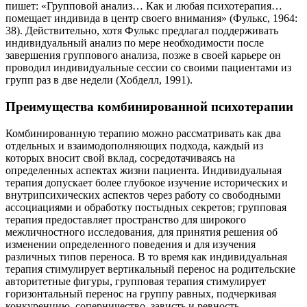
пишет: «Групповой анализ… Как и любая психотерапия…
помещает индивида в центр своего внимания» (Фулькс, 1964:
38). Действительно, хотя Фулькс предлагал поддерживать
индивидуальный анализ по мере необходимости после
завершения группового анализа, позже в своей карьере он
проводил индивидуальные сессии со своими пациентами из
групп раз в две недели (Хобделл, 1991).
Преимущества комбинированной психотерапии
Комбинированную терапию можно рассматривать как два
отдельных и взаимодополняющих подхода, каждый из
которых вносит свой вклад, сосредотачиваясь на
определенных аспектах жизни пациента. Индивидуальная
терапия допускает более глубокое изучение исторических и
внутрипсихических аспектов через работу со свободными
ассоциациями и обработку постыдных секретов; групповая
терапия предоставляет пространство для широкого
межличностного исследования, для принятия решения об
изменении определенного поведения и для изучения
различных типов переноса. В то время как индивидуальная
терапия стимулирует вертикальный перенос на родительские
авторитетные фигуры, групповая терапия стимулирует
горизонтальный перенос на группу равных, подчеркивая
конкуренцию, соперничество, зависть и ревность,