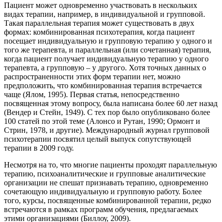
Пациент может одновременно участвовать в нескольких
видах терапии, например, в индивидуальной и групповой.
Такая параллельная терапия может существовать в двух
формах: комбинированная психотерапия, когда пациент
посещает индивидуальную и групповую терапию у одного и
того же терапевта, и параллельная (или сочетанная) терапия,
когда пациент получает индивидуальную терапию у одного
терапевта, а групповую – у другого. Хотя точных данных о
распространенности этих форм терапии нет, можно
предположить, что комбинированная терапия встречается
чаще (Ялом, 1995). Первая статья, непосредственно
посвященная этому вопросу, была написана более 60 лет назад
(Вендер и Стейн, 1949). С тех пор было опубликовано более
100 статей по этой теме (Алонсо и Рутан, 1990; Ормонт и
Стрин, 1978, и другие). Международный журнал групповой
психотерапии посвятил целый выпуск сопутствующей
терапии в 2009 году.
Несмотря на то, что многие пациенты проходят параллельную
терапию, психоаналитические и групповые аналитические
организации не спешат признавать терапию, одновременно
сочетающую индивидуальную и групповую работу. Более
того, курсы, посвященные комбинированной терапии, редко
встречаются в рамках программ обучения, предлагаемых
этими организациями (Биллоу, 2009).