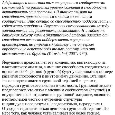
Аффилиация и интимность с «внутренним сообществом»
состояний Я на различных уровнях сознания и способность
активировать эти состояния Я также влияют на
способность присоединяться к людям во «внешнем
сообществе». Это связано со способностью поддерживать и
содержать парадоксы. Внутренняя согласованность между
«личностями» или различными состояниями Я и гибкость
движения между ними в значительной степени зависят от
способности человека поддерживать внутренние
противоречия, не стремясь к синтезу и не отвергая
определенные аспекты себя только потому, что они
несовместимы с другими (Yerushalmi, 2001: 476).
Йерушалми представляет эту концепцию, вытекающую из
классического анализа, а именно: способность соединяться с
внешним сообществом (группой) будет увеличиваться по мере
развития способности к внутреннему движению. Эта идея
также подчеркивается групповой терапией в целом и
подходом группового анализа в частности. Групповой анализ
предполагает, что связи с внешним сообществом (группой) и
внутри него, как отражено в «групповой матрице», являются
неотъемлемой частью внутренней структуры
индивидуального разума и, следовательно, неразделимы.
Отсюда и терапевтическая ценность групповой терапии. По
мере того, как человек устанавливает все более тесные,