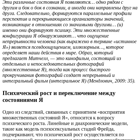
Эти различные состояния Я появляются… одно рядом с
другим и бок о бок в сознании, а иногда они направлены друг на
друга. Следовательно, формируются параллельные профили
перспектив и перекрывающиеся организаторы значений,
возникающие в отношениях со значимыми другими… (и)
именно они формируют психику. Эти множественные
конфигурации Я обнаруживают… что ощущение
непрерывности человека (как выражено в термине «истинное
Я») является псевдоощущением, иллюзорным…, которое
определяет наши действия в мире. Образ, который
предлагает Митчелл, — это кинофильм, состоящий из
отдельных и непоследовательных фотографий
(множественные Я), тогда как процесс быстрого
прокручивания фотографий создает непрерывный и
интегральный фильм (интегральное Я) (Мендлович, 2009: 35).
Психический рост и переключение между
состояниями Я
Одно из следствий, связанных с принятием «восприятия
множественных состояний Я», относится к вопросу
психического роста. Линейные и диахронические модели,
такие как модель психосексуальных стадий Фрейда,
подчеркивают, что психический рост осуществляется по