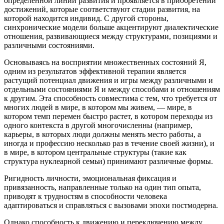
определенной линии развития и проявляется в приобретении
достижений, которые соответствуют стадии развития, на
которой находится индивид. С другой стороны,
синхронические модели больше акцентируют диалектические
отношения, развивающиеся между структурами, позициями и
различными состояниями.
Основываясь на восприятии множественных состояний Я,
одним из результатов эффективной терапии является
растущий потенциал движения и игры между различными и
отдельными состояниями Я и между способами и отношениям
к другим. Эта способность совместима с тем, что требуется от
многих людей в мире, в котором мы живем, — мире, в
котором темп перемен быстро растет, в котором переходы из
одного контекста в другой многочисленны (например,
карьеры, в которых люди должны менять место работы, а
иногда и профессию несколько раз в течение своей жизни), и
в мире, в котором центральные структуры (такие как
структура нуклеарной семьи) принимают различные формы.
Ригидность личности, эмоциональная фиксация и
привязанность, направленные только на один тип опыта,
приводят к трудностям в способности человека
адаптироваться и справляться с вызовами эпохи постмодерна.
Однако способность к движению и переключению между