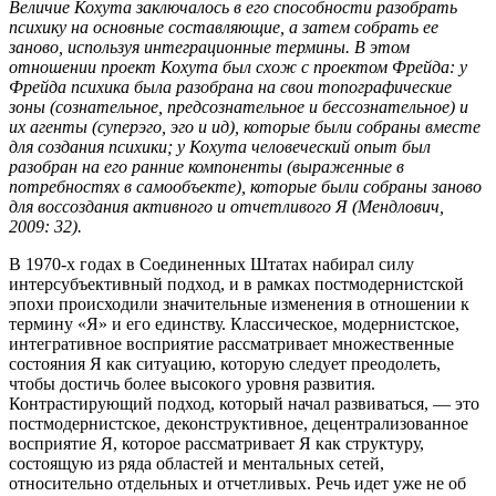
Величие Кохута заключалось в его способности разобрать
психику на основные составляющие, а затем собрать ее
заново, используя интеграционные термины. В этом
отношении проект Кохута был схож с проектом Фрейда: у
Фрейда психика была разобрана на свои топографические
зоны (сознательное, предсознательное и бессознательное) и
их агенты (суперэго, эго и ид), которые были собраны вместе
для создания психики; у Кохута человеческий опыт был
разобран на его ранние компоненты (выраженные в
потребностях в самообъекте), которые были собраны заново
для воссоздания активного и отчетливого Я (Мендлович,
2009: 32).
В 1970-х годах в Соединенных Штатах набирал силу
интерсубъективный подход, и в рамках постмодернистской
эпохи происходили значительные изменения в отношении к
термину «Я» и его единству. Классическое, модернистское,
интегративное восприятие рассматривает множественные
состояния Я как ситуацию, которую следует преодолеть,
чтобы достичь более высокого уровня развития.
Контрастирующий подход, который начал развиваться, — это
постмодернистское, деконструктивное, децентрализованное
восприятие Я, которое рассматривает Я как структуру,
состоящую из ряда областей и ментальных сетей,
относительно отдельных и отчетливых. Речь идет уже не об