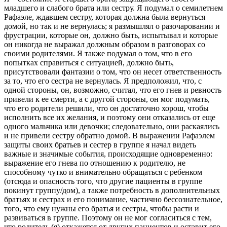
младшего и слабого брата или сестру. Я подумал о семилетнем
Рафаэле, ждавшем сестру, которая должна была вернуться
домой, но так и не вернулась; я размышлял о разочаровании и
фрустрации, которые он, должно быть, испытывал и которые
он никогда не выражал должным образом в разговорах со
своими родителями. Я также подумал о том, что в его
попытках справиться с ситуацией, должно быть,
присутствовали фантазии о том, что он несет ответственность
за то, что его сестра не вернулась. Я предположил, что, с
одной стороны, он, возможно, считал, что его гнев и ревность
привели к ее смерти, а с другой стороны, он мог подумать,
что его родители решили, что он достаточно хорош, чтобы
исполнить все их желания, и поэтому они отказались от еще
одного мальчика или девочки; следовательно, они раскаялись
и не привели сестру обратно домой. В выражении Рафаэлем
защиты своих братьев и сестер в группе я начал видеть
важные и значимые события, происходящие одновременно:
выражение его гнева по отношению к родителю, не
способному чутко и внимательно обращаться с ребенком
(отсюда и опасность того, что другие пациенты в группе
покинут группу/дом), а также потребность в дополнительных
братьях и сестрах и его понимание, частично бессознательное,
того, что ему нужны его братья и сестры, чтобы расти и
развиваться в группе. Поэтому он не мог согласиться с тем,
что родитель (я) откажется от других пациентов и оставит его