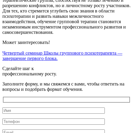
терапевтические группы, способствуя не только лечению и
разрешению конфликтов, но и личностному росту участников.
Для тех, кто стремится углубить свои знания в области
психотерапии и развить навыки межличностного
взаимодействия, обучение групповой терапии становится
незаменимым инструментом профессионального развития и
самосовершенствования.
Может заинтересовать!
Четвертый семинар Школы группового психотерапевта —
П
завершение первого блока.
Сделайте шаг к
профессиональному росту.
Заполните форму, и мы свяжемся с вами, чтобы ответить на
вопросы и подобрать формат обучения.